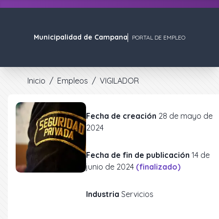
Municipalidad de Campana
PORTAL DE EMPLEO
Inicio
/
Empleos
/
VIGILADOR
Fecha de creación
28 de mayo de
2024
Fecha de fin de publicación
14 de
junio de 2024
(finalizado)
Industria
Servicios